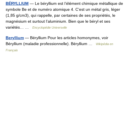
BÉRYLLIUM
— Le béryllium est l’élément chimique métallique de
symbole Be et de numéro atomique 4. C’est un métal gris, léger
(1,85 g/cm3), qui rappelle, par certaines de ses propriétés, le
magnésium et surtout l’aluminium. Bien que le béryl et ses
variétés… …
Encyclopédie Universelle
Beryllium
— Béryllium Pour les articles homonymes, voir
Béryllium (maladie professionnelle). Béryllium …
Wikipédia en
Français