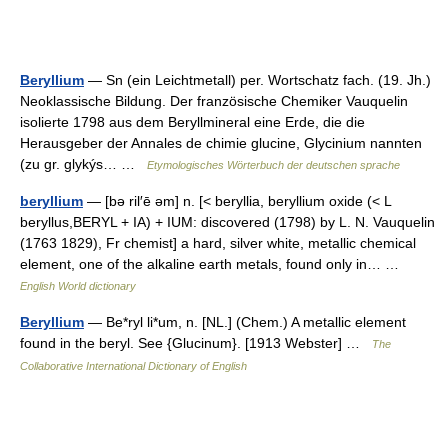
Beryllium
— Sn (ein Leichtmetall) per. Wortschatz fach. (19. Jh.)
Neoklassische Bildung. Der französische Chemiker Vauquelin
isolierte 1798 aus dem Beryllmineral eine Erde, die die
Herausgeber der Annales de chimie glucine, Glycinium nannten
(zu gr. glykýs… …
Etymologisches Wörterbuch der deutschen sprache
beryllium
— [bə ril′ē əm] n. [< beryllia, beryllium oxide (< L
beryllus,BERYL + IA) + IUM: discovered (1798) by L. N. Vauquelin
(1763 1829), Fr chemist] a hard, silver white, metallic chemical
element, one of the alkaline earth metals, found only in… …
English World dictionary
Beryllium
— Be*ryl li*um, n. [NL.] (Chem.) A metallic element
found in the beryl. See {Glucinum}. [1913 Webster] …
The
Collaborative International Dictionary of English