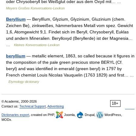
oder Chrysoberyll bei Weißglut oder aus dem Oxyd mit… …
Meyers Großes Konversations-Lexikon
Beryllium
— Beryllĭum, Glyzium, Glyzinium, Gluzinium (chem.
Zeichen Be), zinkweißes, hämmerbares Metall vom spez. Gewicht
1,6, Atomgewicht 9,1. Findet sich im Beryll, Chrysoberyll, Euklas
und andern Mineralien. Berylloxyd (Beryllerde) ist der Magnesia…
…
Kleines Konversations-Lexikon
beryllium
— metallic element, 1863, so called because it figures in
the composition of the pale green precious stone BERYL (Cf.
beryl) and was identified in emerald (green beryl) in 1797 by
French chemist Louis Nicolas Vauquelin (1763 1829) and first… …
Etymology dictionary
© Academic, 2000-2026
18+
Contact us:
Technical Support
,
Advertising
Dictionaries export
, created on PHP,
Joomla,
Drupal,
WordPress,
MODx.