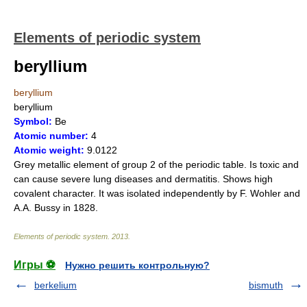
Elements of periodic system
beryllium
beryllium
beryllium
Symbol:
Be
Atomic number:
4
Atomic weight:
9.0122
Grey metallic element of group 2 of the periodic table. Is toxic and
can cause severe lung diseases and dermatitis. Shows high
covalent character. It was isolated independently by F. Wohler and
A.A. Bussy in 1828.
Elements of periodic system
.
2013
.
Игры ⚽
Нужно решить контрольную?
berkelium
bismuth