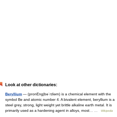
Look at other dictionaries:
Beryllium
— (pronEng|bəˈrɪliəm) is a chemical element with the
symbol Be and atomic number 4. A bivalent element, beryllium is a
steel grey, strong, light weight yet brittle alkaline earth metal. It is
primarily used as a hardening agent in alloys, most… …
Wikipedia